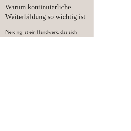
Warum kontinuierliche 
Weiterbildung so wichtig ist
Piercing ist ein Handwerk, das sich 
ständig weiterentwickelt. Neue 
Techniken, Materialien und 
Hygienestandards kommen 
regelmäßig hinzu. Deshalb ist es 
wichtig, dass Du nicht stehen bleibst, 
sondern immer am Ball bleibst.
Ein gutes 
piercing fachbuch
 ist dabei 
nur der Anfang. Nutze auch 
Workshops, Online-Kurse und den 
Austausch mit anderen Profis. So 
bleibst Du up to date und kannst 
Deinen Kunden das Beste bieten.