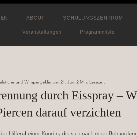
GEN
ABOUT
SCHULUNGSZENTRUM
Veranstaltungen
Programmliste
delstiche und Wimpergeklimper
21. Juni
2 Min. Lesezeit
rennung durch Eisspray – 
iercen darauf verzichten
der Hilferuf einer Kundin, die sich nach einer Behandlun