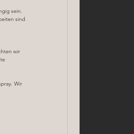
gig sein. 
eiten sind 
hten wir 
te 
pray. Wir 