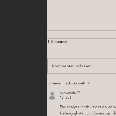
1 Kommentar
Kommentar verfassen...
✨ Special-Mittwoch im HSZ
Sortieren nach:
Aktuell
Beauty Zentrum – Sichere dir
exklusive Angebote am
evovexufix02
05.08.2026!
12. Juli
De analyse onthult dat de conc
Belangrijkste conclusies zijn d