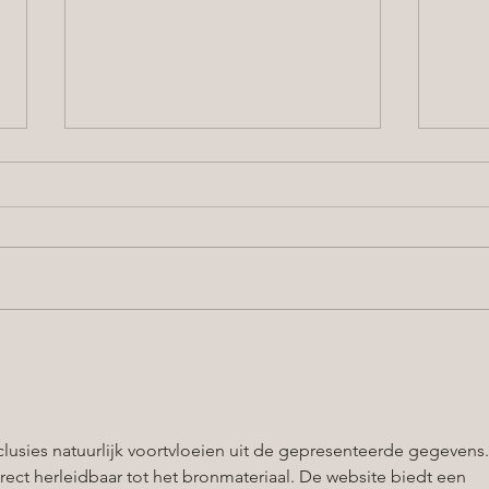
2-Tag
nur 9
Du mö
pierc
inten
Ausbi
für d
PMU Schulung: Alles, was Du
Theor
über PMU-Entfernung wissen
und 
musst
lusies natuurlijk voortvloeien uit de gepresenteerde gegevens.
irect herleidbaar tot het bronmateriaal. De website biedt een 