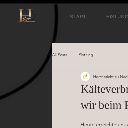
START
LEISTUN
All Posts
Piercing
Horst sticht zu Na
Kälteverb
wir beim P
Heute erreichte uns 