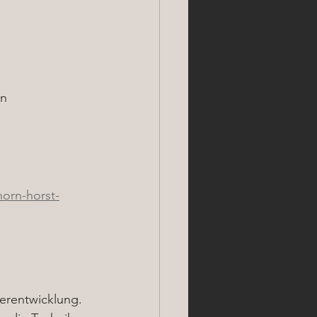
n 
orn-horst-
terentwicklung. 