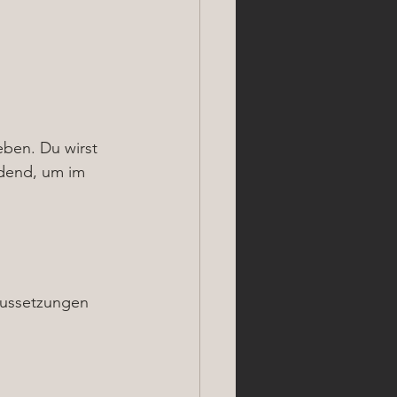
eben. Du wirst 
idend, um im 
aussetzungen 