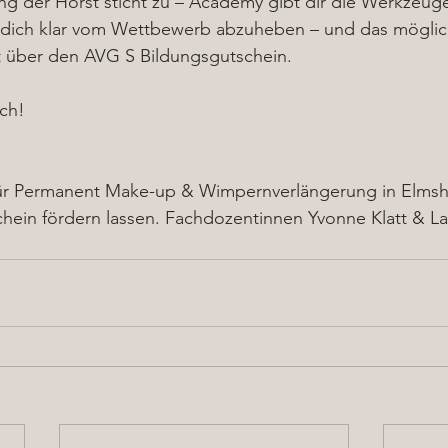
ing der Horst sticht zu – Academy gibt dir die Werkzeuge
dich klar vom Wettbewerb abzuheben – und das möglic
rt über den AVG S Bildungsgutschein.
ch! 
für Permanent Make-up & Wimpernverlängerung in Elmshor
ein fördern lassen. Fachdozentinnen Yvonne Klatt & Lal