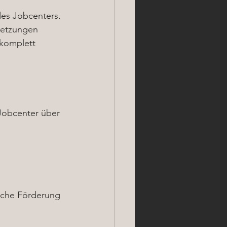
des Jobcenters. 
setzungen 
komplett 
Jobcenter über 
liche Förderung 