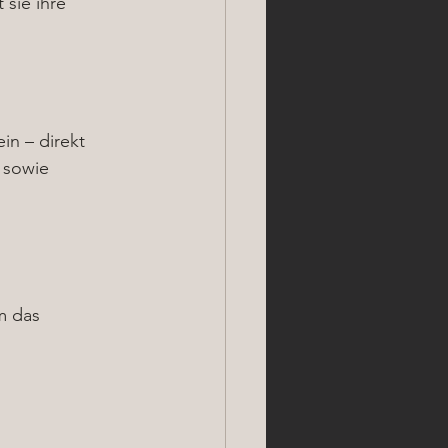
sie ihre 
in – direkt 
 sowie 
m das 