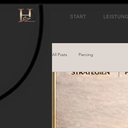
START
LEISTUN
All Posts
Piercing