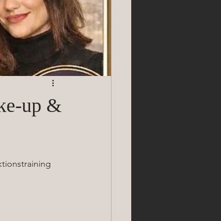
ake-up &
tionstraining 