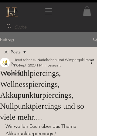
Beitrag
All Posts
Horst sticht zu Nadelstiche und Wimpergeklimper
All Posts
11. Sept. 2023
1 Min. Lesezeit
Wohlfühlpiercings,
Piercing
Wellnesspiercings,
Akkupunkturpiercings,
Nullpunktpiercings und so
viele mehr....
Wir wollen Euch über das Thema  
Akkupunkturpiercings / 