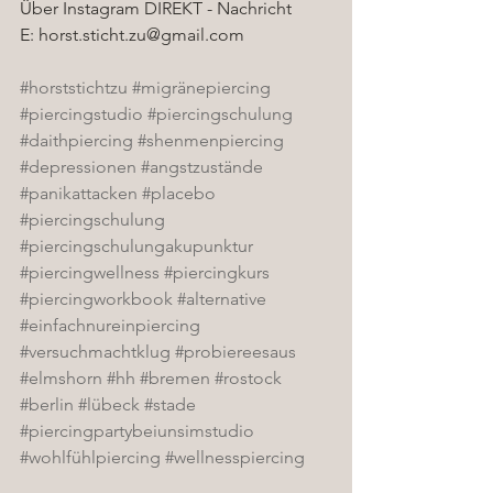
Über Instagram DIREKT - Nachricht
E: horst.sticht.zu@gmail.com
#horststichtzu
#migränepiercing
#piercingstudio
#piercingschulung
#daithpiercing
#shenmenpiercing
#depressionen
#angstzustände
#panikattacken
#placebo
#piercingschulung
#piercingschulungakupunktur
#piercingwellness
#piercingkurs
#piercingworkbook
#alternative
#einfachnureinpiercing
#versuchmachtklug
#probiereesaus
#elmshorn
#hh
#bremen
#rostock
#berlin
#lübeck
#stade
#piercingpartybeiunsimstudio
#wohlfühlpiercing
#wellnesspiercing