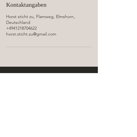
Kontaktangaben
Horst sticht zu, Flamweg, Elmshorn,
Deutschland
+4941218704622
horst.sticht.zu@gmail.com
Vom Bundesberufsverband der
Fachkosmetiker/innen (BfD) anerkannte
Kosmetikschule und anerkanntes
Kosmetikinstitut.
© 2023 HSZ Schönheitszentrum