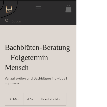
Bachblüten-Beratung
– Folgetermin
Mensch
Verlauf prüfen und Bachblüten individuell
anpassen
49
Euro
30 Min.
3
49 €
Horst sticht zu
0