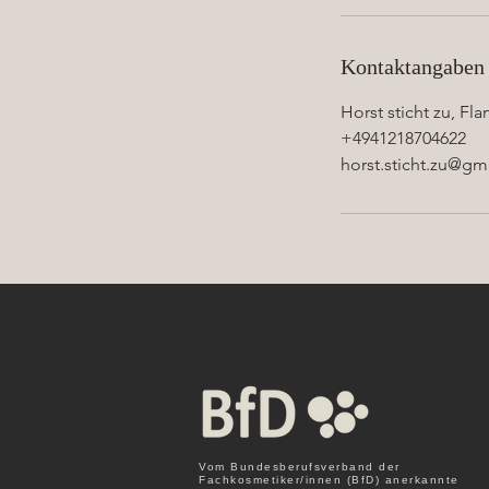
Kontaktangaben
Horst sticht zu, F
+4941218704622
horst.sticht.zu@gm
Vom Bundesberufsverband der
Fachkosmetiker/innen (BfD) anerkannte