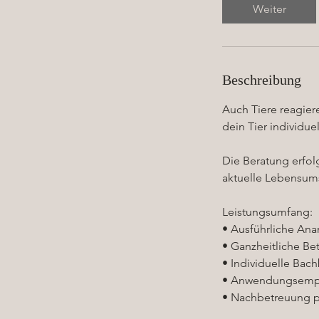
d
Weiter
Beschreibung
Auch Tiere reagiere
dein Tier individue
Die Beratung erfol
aktuelle Lebensum
Leistungsumfang:
• Ausführliche An
• Ganzheitliche Be
• Individuelle Bac
• Anwendungsemp
• Nachbetreuung p