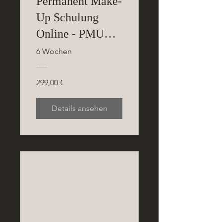
Permanent Make-
Up Schulung
Online - PMU
Expert
6 Wochen
299,00 €
Details ansehen