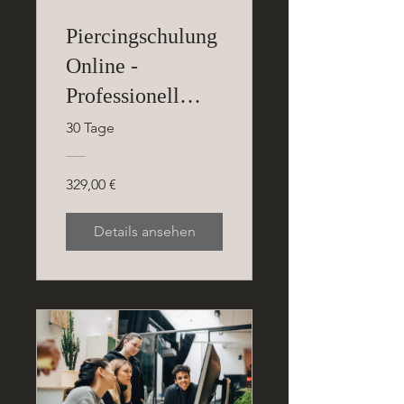
Piercingschulung
Online -
Professionell
Piercen Lernen
30 Tage
329,00 €
Details ansehen