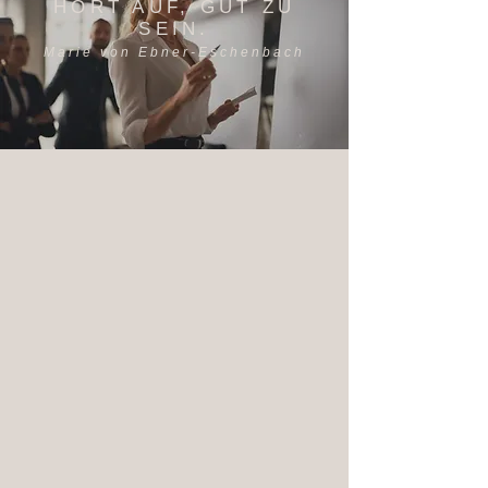
HÖRT AUF, GUT ZU
SEIN.
Marie von Ebner-Eschenbach