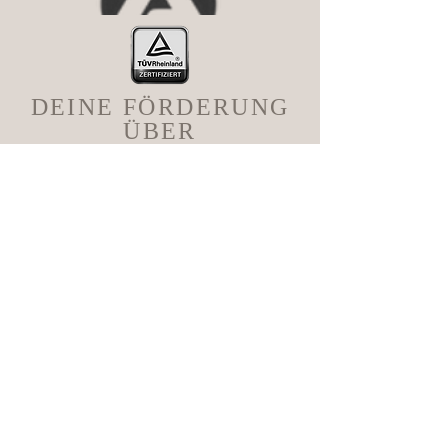
DEINE FÖRDERUNG
ÜBER
EINEN
BILDUNGSGUTSCHEI
N
Bist du arbeitslos oder auf Jobsuche und
möchtest schon lange einen Job finden?
Wir haben gute Nachrichten für dich!
Jeder Arbeitssuchende und Arbeitslose in
Deutschland hat Anspruch auf eine
Förderung von der Stadt in Form eines
Bildungsgutscheins. Klingt interessant,
oder? Als TÜV-zertifizierter staatlich