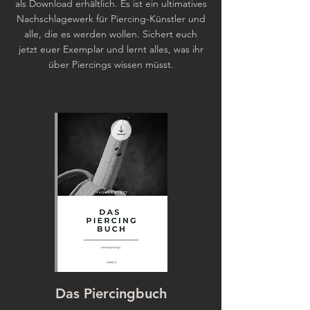
als Download erhältlich. Es ist ein ultimatives
Nachschlagewerk für Piercing-Künstler und
alle, die es werden wollen. Sichert euch
jetzt euer Exemplar und lernt alles, was ihr
über Piercings wissen müsst.
Das Piercingbuch
Von der Nadel 