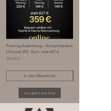
Piercing Ausbildung – Komplettpaket
Algenpeeling Set für
(3 Kurse) 359,- Euro, statt 627 €
Behandlung
Preis
Preis
359,00 €
15,00 €
In den Warenkorb
Hier geht's zum Shop