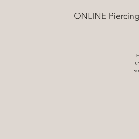
ONLINE Piercings
H
u
vo
A
P