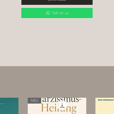
Modell zu vertiefen.
Talk to us
Egal ob:
Newcomer
, die ihre Karriere starten möchten
Berufserfahrene
aus dem medizinischen oder kosmetischen Bereic
Studios
, die ihr Angebot erweitern wollen
Unsere Ausbildung bietet dir alles, was du brauchst, um als
professioneller Piercer erfolgreich zu sein!
Unsere Ausbildungsinhalte:
Theorie:
Anatomie
Hygiene und Desinfektion
Materialkunde
Piercingtechniken
Rechtliche Vorgaben
NEU
… und vieles mehr!
Dauer