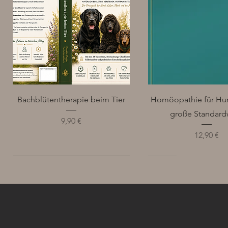
Schnellansicht
Schnellansich
Bachblütentherapie beim Tier
Homöopathie für Hu
große Standard
Preis
9,90 €
Preis
12,90 €
NEW
NEW