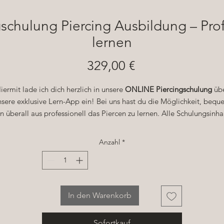
chulung Piercing Ausbildung – Prof
lernen
Preis
329,00 €
iermit lade ich dich herzlich in unsere
ONLINE Piercingschulung
üb
nsere exklusive Lern-App ein! Bei uns hast du die Möglichkeit, bequ
n überall aus professionell das Piercen zu lernen. Alle Schulungsinha
stehen dir jederzeit digital zur Verfügung – Theorie, Videoanleitunge
und der Abschlusstest sind in der App abrufbar.
Anzahl
*
Nach dem Kauf der Schulung erhältst du innerhalb von 24 Stunden
direkten Zugriff auf unsere App und alle zugehörigen Materialien. Di
Theorieeinheiten, interaktive Inhalte und die Schritt-für-Schritt-
In den Warenkorb
nleitungen sind speziell dafür konzipiert, dir das Piercen auf höchst
Niveau beizubringen. Als besonderes Extra kannst du auch einen
raxistag in unserem Piercingstudio buchen, um deine Fähigkeiten 
Sofortkauf