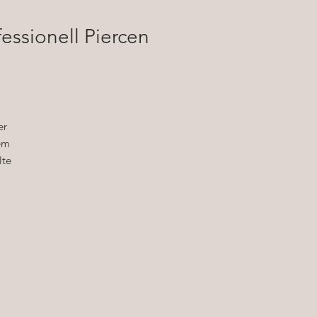
essionell Piercen
er
em
lte
n
e
em
am