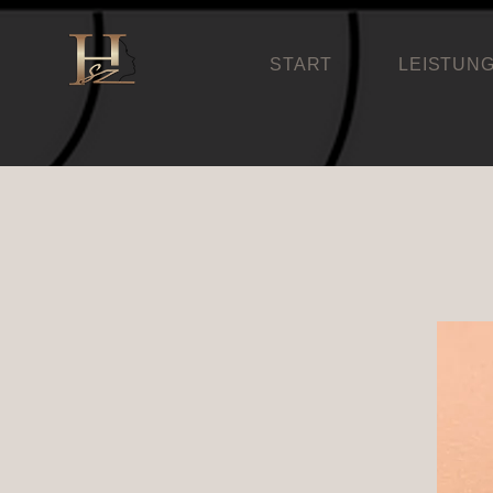
START
LEISTUN