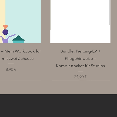
Schnellansicht
Schnellansicht
ch – Mein Workbook für
Bundle: Piercing-EV +
r mit zwei Zuhause
Pflegehinweise –
Komplettpaket für Studios
Preis
8,90 €
Preis
24,90 €