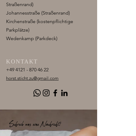
Straßenrand)
Johannesstraße (Straßenrand)
Kirchenstraße (kostenpflichtige
Parkplätze)
Wedenkamp (Parkdeck)
KONTAKT
+49 4121 - 870 46 22
horst.sticht.zu@gmail.com
Schreib uns eine Nachricht!