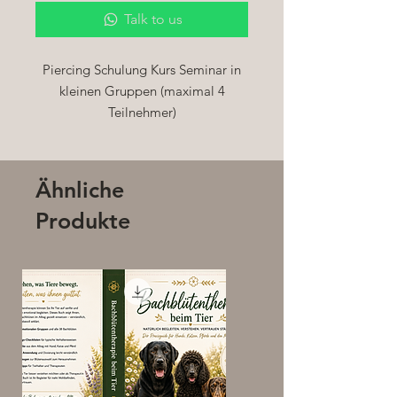
Talk to us
Piercing Schulung Kurs Seminar in
kleinen Gruppen (maximal 4
Teilnehmer)
Der Dermal Anchor Kurs beinhaltet:
• 1 Tag Intensivausbildung
• 6-8 Std. Unterricht a 45 min in
Ähnliche
Theorie und Praxis am Livemodell
Produkte
• Arbeitsmaterialien
• Schulungsunterlagen
• Modelle
• Zertifikat und Rechnung
Unterrichtsthemen:
• Dermatologie
• Anatomie: Haut, Nerven,
Lymphsystem, Blutkreislauf