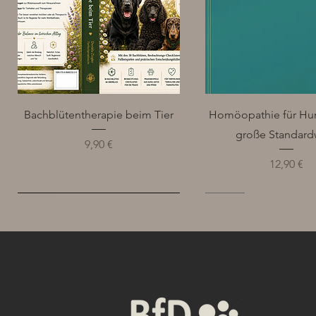
Schnellansicht
Schnellansich
Bachblütentherapie beim Tier
Homöopathie für Hu
große Standard
Preis
9,90 €
Preis
12,90 €
NEW
NEW