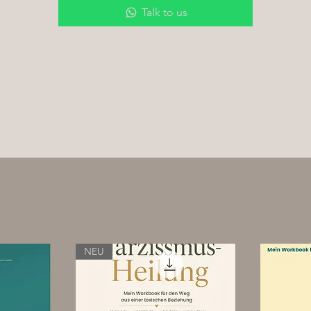
Lanolin, Cetearyl Alcohol, Sodium Chloride, Colloidal Silver,
Talk to us
Rosmarinus Officinalis Leaf Extract, Helianthus Annuus Seed Oil
Deutsche Deklaration: Rügener Kreide, Wasser, Jojobaöl, Wollfett,
Cetylalkohol, Emiko-Salz, kolloidales Silber, Rosmarin-Antioxidans-
Extrakt
Wir setzen auf die Erfahrungswerte unserer Kunden!
Erfolgreicher Einsatz bei:
Mauke
Strahlfäule
Hufreheschub
Sommerekzem
Juckreiz
Schuppen
NEU
offene Hautstellen
Der Kreidebalsam für Pferde besteht zum größten Teil aus Rügener
Heilkreide.