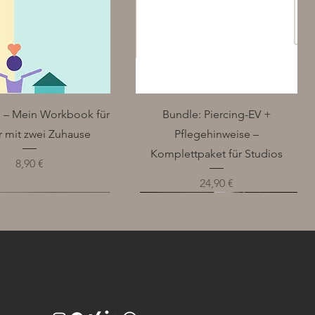
ium
Schnellansicht
Schnellansicht
ch – Mein Workbook für
Bundle: Piercing-EV +
r mit zwei Zuhause
Pflegehinweise –
Komplettpaket für Studios
Preis
8,90 €
Preis
24,90 €