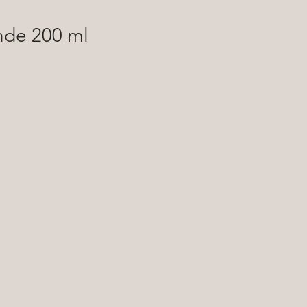
nde 200 ml
ge
e
en
il,