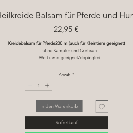
eilkreide Balsam für Pferde und Hu
Preis
22,95 €
Kreidebalsam für Pferde
200 ml
(auch für Kleintiere geeignet)
ohne Kampfer und Cortison
Wettkampfgeeignet/dopingfrei
geruchsneutral – zieht keine Insekten an
Beruhigender, entspannender und wohltuender Balsam zur Massa
Anzahl
*
und Pflege von Sehnen, Bändern und Gelenken
kann den Abbau schädlicher Stoffwechselendprodukte im Geweb
unterstützen
kann auf natürliche Weise die Regeneration der Haut beschleunig
In den Warenkorb
kann durchblutungsfördernd wirken
Zum Auftragen und Massieren
Sofortkauf
gredients: Calcium Carbonate, Aqua, Simmondsia Chinensis Seed O