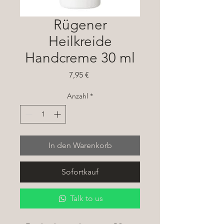
Rügener
Heilkreide
Handcreme 30 ml
Preis
7,95 €
Anzahl
*
In den Warenkorb
Sofortkauf
Talk to us