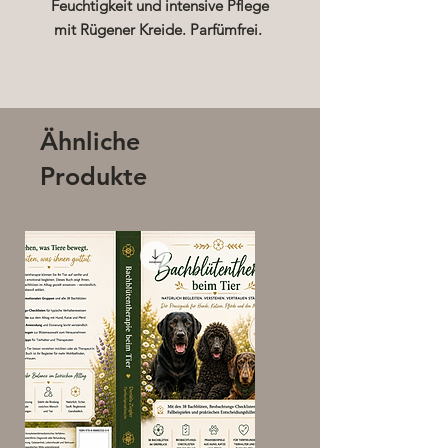
Feuchtigkeit und intensive Pflege
mit Rügener Kreide. Parfümfrei.
Die MeraSan-Handlotion
SENSITIVE ist parfümfrei, sehr
ergiebig, zieht schnell ein und pflegt
Ähnliche
Ihre Hände samtweich. Die milde
Produkte
Pflegeformel spendet Ihrer
empfindlichen Haut wertvolle
Feuchtigkeit und schützt so vor dem
Austrocknen.
Manufakturarbeit aus Deutschland.
VEGAN. 100 % frei von Silikon,
Paraffin, Mineralöl und Parabenen.
Ingredients: Aqua, Simmondsia
Chinensis Seed Oil, Polyglyceryl-3