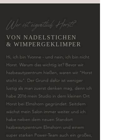
Wer ist eigentlich Horst?
VON NADELSTICHEN
& WIMPERGEKLIMPER
Hi, ich bin Yvonne - und nein, ich bin nicht
Horst. Warum das wichtig ist? Bevor wir
hszbeautyzentrum hießen, waren wir "Horst
sticht zu". Der Grund dafür ist weniger
lustig als man zuerst denken mag, denn ich
habe 2016 mein Studio in dem kleinen Ort
Horst bei Elmshorn gegründet. Seitdem
wächst mein Salon immer weiter und ich
habe neben dem neuen Standort
hszbeautyzentrum Elmshorn und einem
super starken Power-Team auch ein großes,