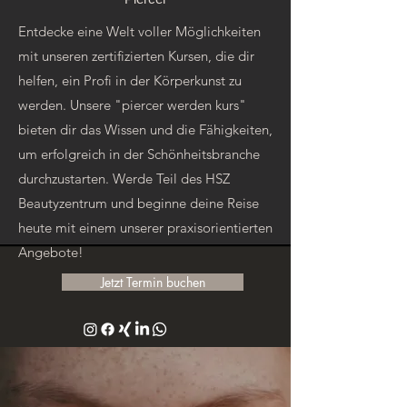
Entdecke eine Welt voller Möglichkeiten
mit unseren zertifizierten Kursen, die dir
helfen, ein Profi in der Körperkunst zu
werden. Unsere "piercer werden kurs"
bieten dir das Wissen und die Fähigkeiten,
um erfolgreich in der Schönheitsbranche
durchzustarten. Werde Teil des HSZ
Beautyzentrum und beginne deine Reise
heute mit einem unserer praxisorientierten
Angebote!
Jetzt Termin buchen