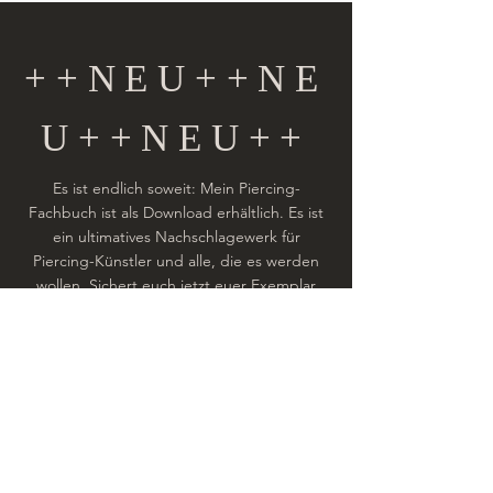
++NEU++NE
U++NEU++
Es ist endlich soweit: Mein Piercing-
Fachbuch ist als Download erhältlich. Es ist
ein ultimatives Nachschlagewerk für
Piercing-Künstler und alle, die es werden
wollen. Sichert euch jetzt euer Exemplar
und lernt alles, was ihr über Piercings wissen
müsst.