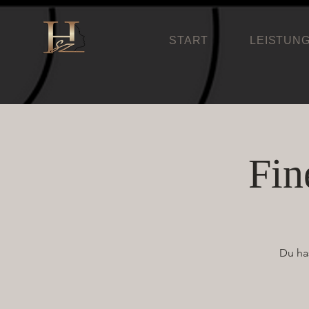
START
LEISTUN
Fin
Du ha