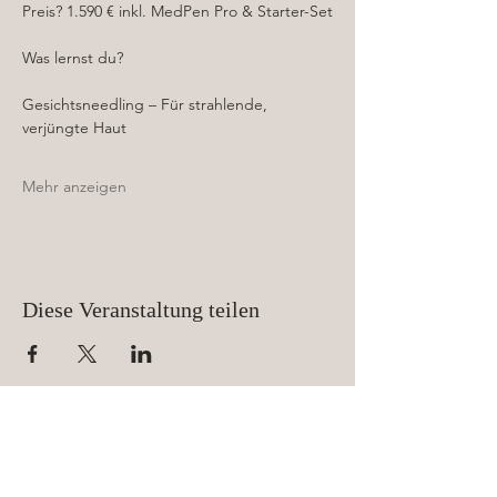
Preis? 1.590 € inkl. MedPen Pro & Starter-Set
Was lernst du?
Gesichtsneedling – Für strahlende, 
verjüngte Haut
Mehr anzeigen
Diese Veranstaltung teilen
Vom Bundesberufsverband der
Fachkosmetiker/innen (BfD) anerkannte
Kosmetikschule und anerkanntes