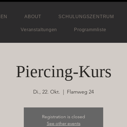
GEN
ABOUT
SCHULUNGSZENTRUM
Veranstaltungen
Programmliste
Piercing-Kurs
Di., 22. Okt.
  |  
Flamweg 24
Registration is closed
See other events