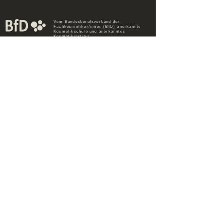
Vom Bundesberufsverband der
Fachkosmetiker/innen (BfD) anerkannte
Kosmetikschule und anerkanntes
Kosmetikinstitut.
© 2023 HSZ Schönheitszentrum
Kontakt
Gutscheine
Schulungszentrum
Werde Teil des Teams
FAQs
Impressum
Datenschutz
AGB