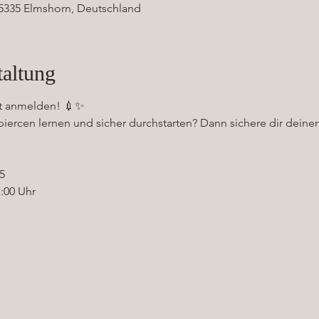
5335 Elmshorn, Deutschland
taltung
zt anmelden! 💉✨
iercen lernen und sicher durchstarten? Dann sichere dir deinen
5
7:00 Uhr