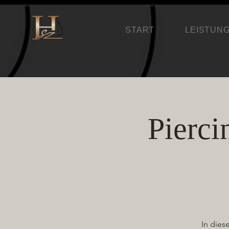
START
LEISTUN
Pierci
In dies