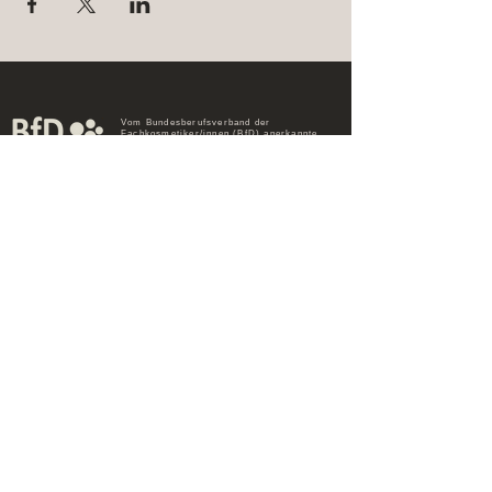
Vom Bundesberufsverband der
Fachkosmetiker/innen (BfD) anerkannte
Kosmetikschule und anerkanntes
Kosmetikinstitut.
© 2023 HSZ Schönheitszentrum
Kontakt
Gutscheine
Schulungszentrum
Werde Teil des Teams
FAQs
Impressum