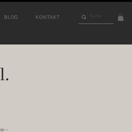
BLOG
KONTAKT
l.
op –