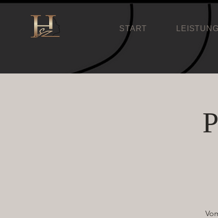
START
LEISTUN
P
Vom