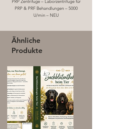
PRP Zentrifuge – Laborzentrifuge für
PRP & PRF Behandlungen – 5000
U/min – NEU
Professionelle PRP Zentrifuge für
kosmetische, medizinische und
labortechnische Anwendungen.
Ähnliche
Mit bis zu 5000 U/min sorgt diese
Produkte
kompakte Tischzentrifuge für eine
schnelle, schonende und präzise
Trennung von Blutbestandteilen –
ideal für PRP (Platelet Rich Plasma),
PRF und andere
Laboranwendungen.
Produkt-Highlights
•Zustand: Neu & originalverpackt
•Maximale Geschwindigkeit: 5000
U/min
•Bedienung: Digitales Display mit
einstellbarer Zeit- und