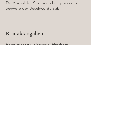
Die Anzahl der Sitzungen hängt von der
Kontaktangaben
Horst sticht zu, Flamweg, Elmshorn,
Deutschland
Vom Bundesberufsverband der
Fachkosmetiker/innen (BfD) anerkannte
Kosmetikschule und anerkanntes
Kosmetikinstitut.