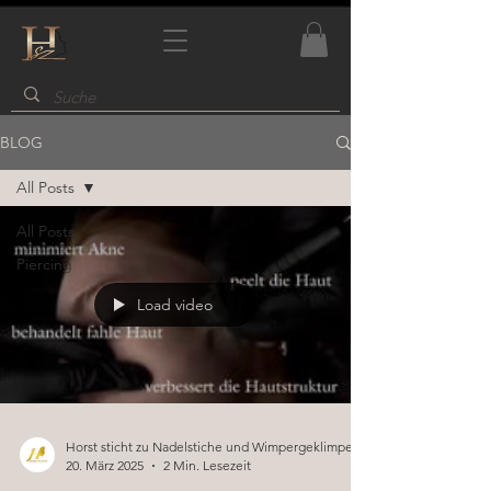
BLOG
All Posts
All Posts
Piercing
Load video
Horst sticht zu Nadelstiche und Wimpergeklimper
20. März 2025
2 Min. Lesezeit