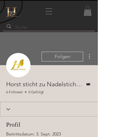
Weitere Optionen
Folgen
Administrator
Horst sticht zu Nadelstiche und Wimpergeklimper
6 Follower
0 Gefolgt
Profil
Beitrittsdatum: 3. Sept. 2023