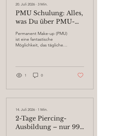
20. Juli 2026
∙
3
Min.
PMU Schulung: Alles,
was Du über PMU-
Entfernung wissen
Permanent Make-up (PMU)
musst
ist eine fantastische
Möglichkeit, das tägliche
Schminken zu erleichtern
und das Gesicht dauerhaft
zu verschönern. Doch was
passiert, wenn das
Ergebnis nicht mehr gefällt
1
0
oder sich der Trend
ändert? Genau hier kommt
die PMU-Entfernung ins
Spiel! Wenn Du Profi in der
Beauty-Branche bist oder
es werden möchtest, ist
14. Juli 2026
∙
1
Min.
eine fundierte PMU-
2-Tage Piercing-
Schulung inklusive
Entfernungstechniken ein
Ausbildung – nur 999
echter Gamechanger. In
€ statt 1.299 €