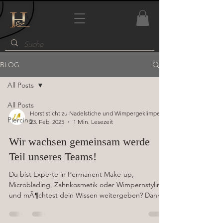
BLOG
All Posts
All Posts
Horst sticht zu Nadelstiche und Wimpergeklimper
Piercing
23. Feb. 2025
1 Min. Lesezeit
Wir wachsen gemeinsam werde
Teil unseres Teams!
Du bist Experte in Permanent Make-up,
Microblading, Zahnkosmetik oder Wimpernstyling
und mÃ¶chtest dein Wissen weitergeben? Dann
haben...