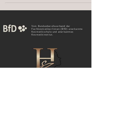
Vom Bundesberufsverband der
Fachkosmetiker/innen (BfD) anerkannte
Kosmetikschule und anerkanntes
Kosmetikinstitut.
© 2023 HSZ Schönheitszentrum
Kontakt
Gutscheine
Schulungszentrum
Werde Teil des Teams
FAQs
Impressum
Datenschutz