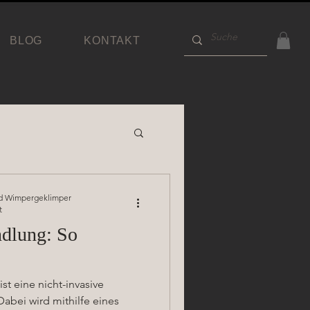
BLOG
KONTAKT
und Wimpergeklimper
t
dlung: So
t eine nicht-invasive
abei wird mithilfe eines