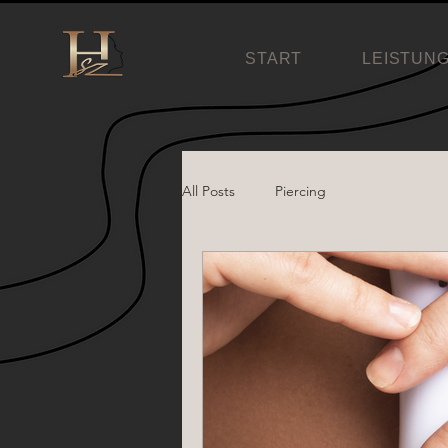
START
LEISTUN
All Posts
Piercing