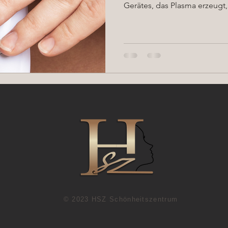
Gerätes, das Plasma erzeugt, 
© 2023 HSZ Schönheitszentrum