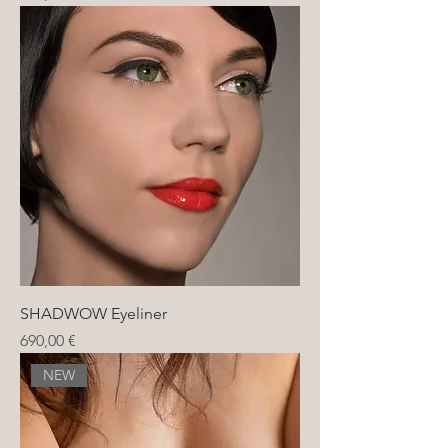
SHADWOW Eyeliner
Preis
690,00 €
NEW