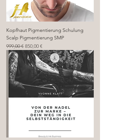
Kopfhaut Pigmentierung Schulung
Scalp Pigmentierung SMP
Standardpreis
Sale-Preis
999,00 €
850,00 €