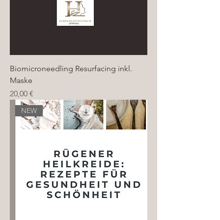
Biomicroneedling Resurfacing inkl.
Maske
Preis
20,00 €
NEW