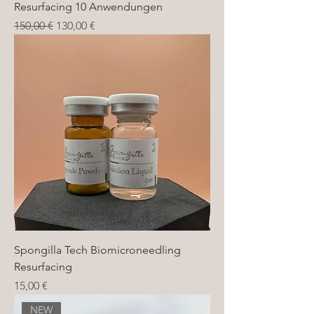
Resurfacing 10 Anwendungen
Standardpreis
Sale-Preis
150,00 €
130,00 €
Spongilla Tech Biomicroneedling
Resurfacing
Preis
15,00 €
NEW