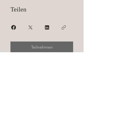
Teilen
Teilnehmen
Vom Bundesberufsverband der
Fachkosmetiker/innen (BfD) anerkannte
Kosmetikschule und anerkanntes
Kosmetikinstitut.