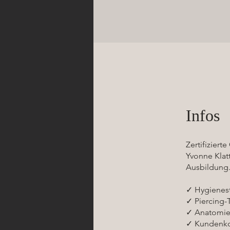
Infos
Zertifiziert
Yvonne Klat
Ausbildung. 
✓ Hygienest
✓ Piercing-T
✓ Anatomie 
✓ Kundenk