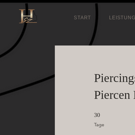
START
LEISTUN
Piercing
Piercen
30 Tage
30
Tage