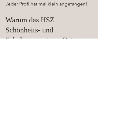
Jeder Profi hat mal klein angefangen!
Warum das HSZ 
Schönheits- und 
Schulungszentrum Deine 
erste Adresse ist
Das HSZ bietet nicht nur erstklassige 
Schulungen, sondern auch ein 
umfassendes Wohlfühlangebot rund 
um Schönheit, Piercings und Tattoos. 
Hier findest Du alles, was Du brauchst, 
um Deine Karriere zu starten und Dich 
weiterzuentwickeln.
Top ausgestattete Schulungsräume
Erfahrene Trainer mit Praxisbezug