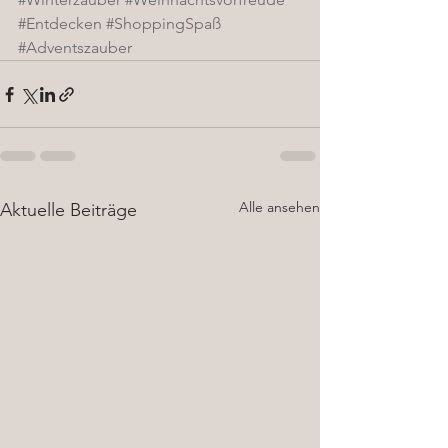
#Entdecken
#ShoppingSpaß
#Adventszauber
Alle ansehen
Aktuelle Beiträge