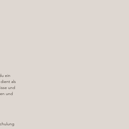
t.
du ein
n.
 dient als
en
isse und
r
gen und
ln
Schulung
s