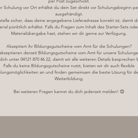
per Post zugeschickt.
lohnt sich!
er Schulung vor Ort erhältst du dein Set direkt vor Schulungsbeginn pe
ausgehändigt.
Dein Starterset für die Schulung beinhaltet:
 stelle sicher, dass deine angegebene Lieferadresse korrekt ist, damit d
rial pünktlich erhältst. Falls du Fragen zum Inhalt des Starter-Sets ode
✅ 1x 6-teiliges Maderotherapie-Set
Materialübergabe hast, stehen wir dir gerne zur Verfügung.
✅ 1x Körperöl Rügener Heilkreide
✅ 1x Zertifikat nach Abschluss der Schulung
Akzeptiert ihr Bildungsgutscheine vom Amt für die Schulungen?
✅ 1x Download Ordner Google Drive ( Pflege, Einverständnis,
 akzeptieren derzeit Bildungsgutscheine vom Amt für unsere Schulunge
Kundenkarte, Bildmaterial, Schulungsunterlagen)
ich unter 04121 870 46 22, damit wir alle weiteren Details besprechen
Falls du keine Bildungsgutscheine nutzt, bieten wir dir auch flexible
Teilnahmevoraussetzungen:
lungsmöglichkeiten an und finden gemeinsam die beste Lösung für d
Weiterbildung.
itte beachte, dass dein Schulungsplatz erst nach Zahlungseingang u
iner bestätigten Terminvereinbarung reserviert wird. Die Teilnahme i
Bei weiteren Fragen kannst du dich jederzeit melden! 😊
nur mit vorheriger Anmeldung möglich. Damit wir den Termin
emeinsam abstimmen können, hinterlege bitte eine Rückrufnummer
diese dient ausschließlich der Terminabsprache und wird für keine
anderen Zwecke gespeichert oder genutzt.
Nach erfolgreichem Abschluss der Onlineschulung erhältst du dein
Zertifikat sowie alle Schulungsunterlagen bequem per Post.