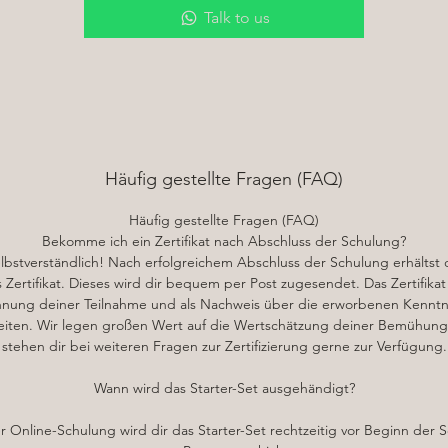
✔ Definition und Formung von Körperpartien
Talk to us
✔ Abbau von Fettdepots
✔ Anregung der Durchblutung
✔ Entspannung der Muskulatur
✔ Reduktion von Cellulite
✔ Allgemeine Entspannung
✔ Straffung des Gewebes
Häufig gestellte Fragen (FAQ)
Gerade bei Cellulite zeigt sich die Maderotherapie als besonders
Häufig gestellte Fragen (FAQ)
irksam, da sie die Zellerneuerung anregt und das Bindegewebe stärk
Bekomme ich ein Zertifikat nach Abschluss der Schulung?
Durch eine verbesserte Sauerstoffversorgung im Blut wird die Haut
elbstverständlich! Nach erfolgreichem Abschluss der Schulung erhältst 
traffer und gesünder, während Giftstoffe sanft abtransportiert werde
es Zertifikat. Dieses wird dir bequem per Post zugesendet. Das Zertifikat
as Beste daran? Diese traditionelle Massage funktioniert vollkomm
nung deiner Teilnahme und als Nachweis über die erworbenen Kenntn
natürlich, ohne invasive Eingriffe. Dank der verschiedenen Formen de
eiten. Wir legen großen Wert auf die Wertschätzung deiner Bemühun
olzstäbe kannst du unterschiedliche Körperregionen gezielt behande
stehen dir bei weiteren Fragen zur Zertifizierung gerne zur Verfügung.
und genau auf die Bedürfnisse deiner Kunden eingehen.
Wann wird das Starter-Set ausgehändigt?
Lerne in meiner Schulung, wie du die Maderotherapie effektiv
er Online-Schulung wird dir das Starter-Set rechtzeitig vor Beginn der 
anwendest und welche Vorteile sie dir und deinen Kunden bietet – e