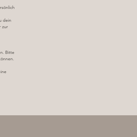
rsönlich
u dein
r zur
n. Bitte
 können.
eine
nd
st
 –