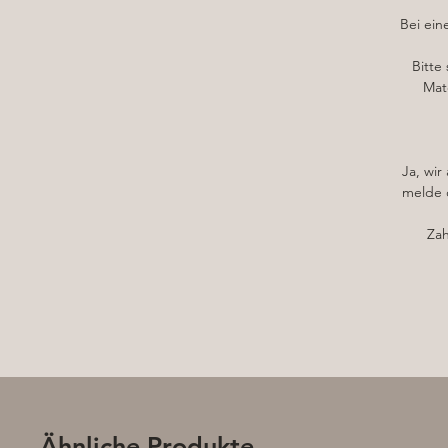
Bei ein
Bitte
Mate
Ja, wir
melde d
Zah
B
e
g
Ähnliche Produkte