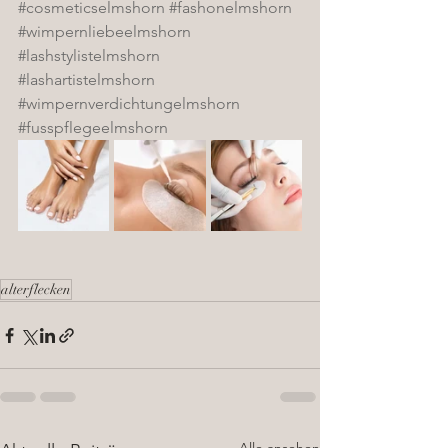
#cosmeticselmshorn
#fashonelmshorn
#wimpernliebeelmshorn
#lashstylistelmshorn
#lashartistelmshorn
#wimpernverdichtungelmshorn
#fusspflegeelmshorn
alterflecken