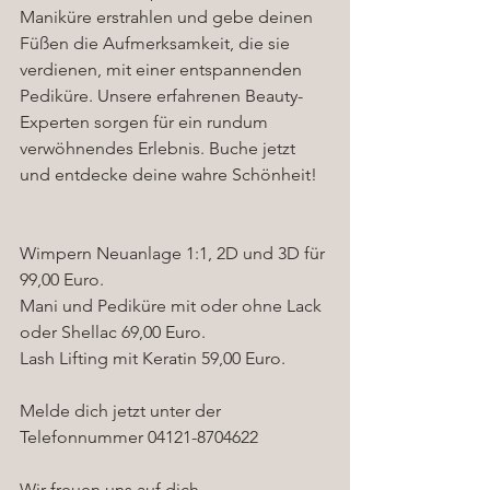
Maniküre erstrahlen und gebe deinen 
Füßen die Aufmerksamkeit, die sie 
verdienen, mit einer entspannenden 
Pediküre. Unsere erfahrenen Beauty-
Experten sorgen für ein rundum 
verwöhnendes Erlebnis. Buche jetzt 
und entdecke deine wahre Schönheit!
Wimpern Neuanlage 1:1, 2D und 3D für 
99,00 Euro.
Mani und Pediküre mit oder ohne Lack 
oder Shellac 69,00 Euro.
Lash Lifting mit Keratin 59,00 Euro.
Melde dich jetzt unter der 
Telefonnummer 04121-8704622
Wir freuen uns auf dich