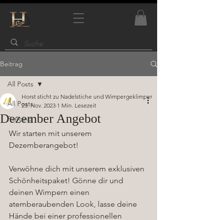
Beitrag
All Posts
Horst sticht zu Nadelstiche und Wimpergeklimper
All Posts
23. Nov. 2023
1 Min. Lesezeit
Dezember Angebot
Piercing
Wir starten mit unserem 
Dezemberangebot!
Verwöhne dich mit unserem exklusiven 
Schönheitspaket! Gönne dir und 
deinen Wimpern einen 
atemberaubenden Look, lasse deine 
Hände bei einer professionellen 