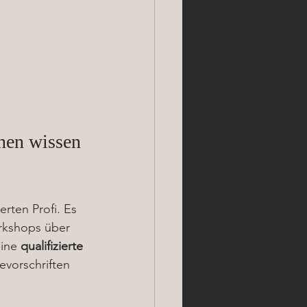
nen wissen 
rten Profi. Es 
rkshops über 
ine 
qualifizierte 
evorschriften 