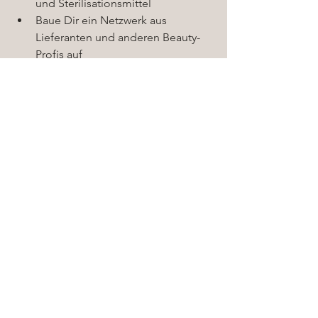
und Sterilisationsmittel  
Baue Dir ein Netzwerk aus 
Lieferanten und anderen Beauty-
Profis auf  
Nutze Social Media, um Deine 
Arbeit zu zeigen und Kunden zu 
gewinnen  
Bleibe immer auf dem neuesten 
Stand durch Weiterbildungen  
Fazit: Dein Weg zum 
Piercing-Profi beginnt jetzt
Piercer zu werden ist eine spannende 
Herausforderung. Mit der richtigen 
Ausbildung, gutem Equipment und 