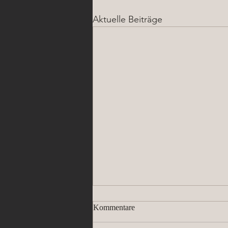
Aktuelle Beiträge
Mein neues Piercing Buch –
Kommentare
Band 2: Intimpiercings ist da! 📖
💗