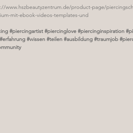
s://www.hszbeautyzentrum.de/product-page/piercingsch
udium-mit-ebook-videos-templates-und
cing
#piercingartist
#piercinglove
#piercinginspiration
#p
#erfahrung
#wissen
#teilen
#ausbildung
#traumjob
#pier
ommunity