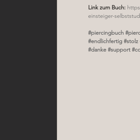
Link zum Buch:
http
einsteiger-selbstst
#piercingbuch
#pier
#endlichfertig
#stolz
#danke
#support
#c