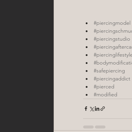
#piercingmodel
#piercingschmu
#piercingstudio
#piercingafterca
#piercinglifestyl
#bodymodificat
#safepiercing
#piercingaddict
#pierced
#modified