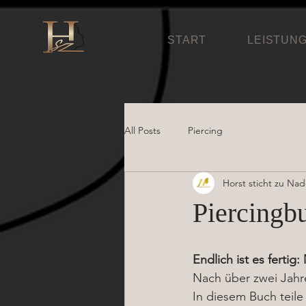
START
LEISTUN
All Posts
Piercing
Horst sticht zu Na
Piercingb
Endlich ist es fertig
Nach über zwei Jahre
In diesem Buch teile 