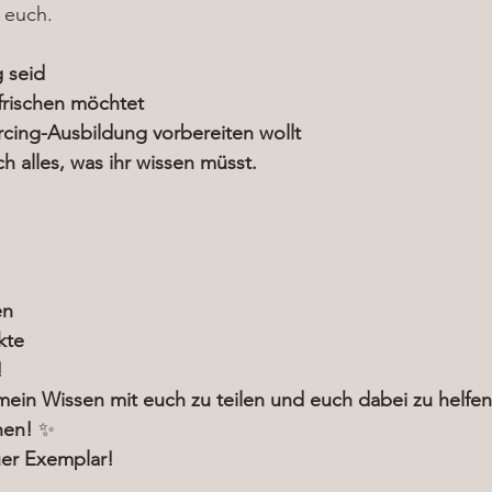
 euch.
g seid
frischen möchtet
rcing-Ausbildung vorbereiten wollt
h alles, was ihr wissen müsst.
en
kte
!
 mein Wissen mit euch zu teilen und euch dabei zu helfen
hen!
 ✨
euer Exemplar!