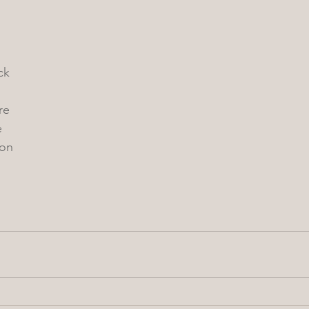
ck
re
e
ion