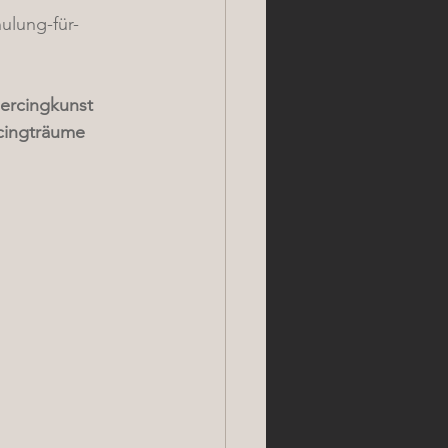
ulung-für-
iercingkunst
cingträume