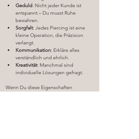
Geduld
: Nicht jeder Kunde ist 
entspannt – Du musst Ruhe 
bewahren.
Sorgfalt
: Jedes Piercing ist eine 
kleine Operation, die Präzision 
verlangt.
Kommunikation
: Erkläre alles 
verständlich und ehrlich.
Kreativität
: Manchmal sind 
individuelle Lösungen gefragt.
Wenn Du diese Eigenschaften 
mitbringst, wirst Du nicht nur technisch 
gut, sondern auch menschlich 
geschätzt.
Dein nächster Schritt – 